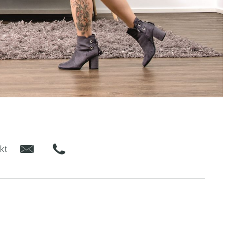
E-Mail
Phone
kt