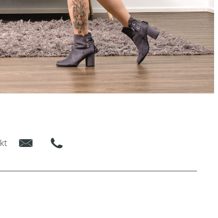
E-Mail
Phone
kt