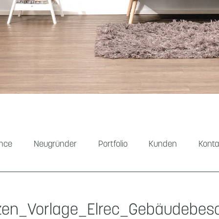
ance
Neugründer
Portfolio
Kunden
Konta
zen_Vorlage_Elrec_Gebäudebesc