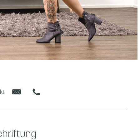
E-Mail
Phone
kt
hriftung