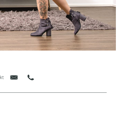
E-Mail
Phone
kt